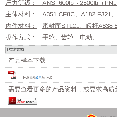
压力等级：
ANSI 600lb
～
2500lb
（
PN1
主体材料：
A351 CF8C
、
A182 F321
内件材料：
密封面
STL21
、阀杆
A6
操作方式：
手轮、齿轮、电动、
| 技术文档
产品样本下载
下载(请先
登录
后下载)
需要查看更多的产品资料，或要求高质
www.sugaov