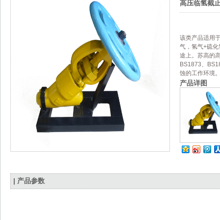
高压临氢截
该类产品适用
气，氢气+硫化
途上。苏高的高压临
BS1873、
蚀的工作环境
产品详图
| 产品参数