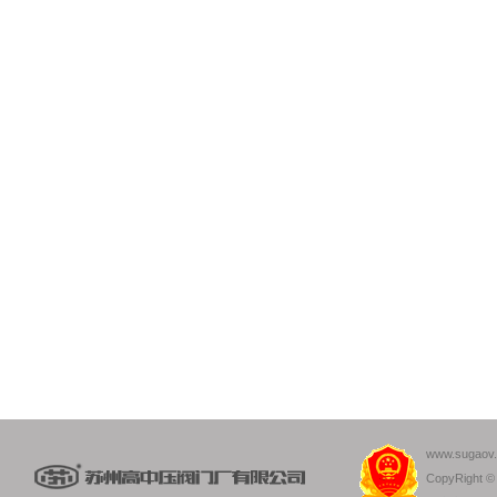
www.sugaov
CopyRight 